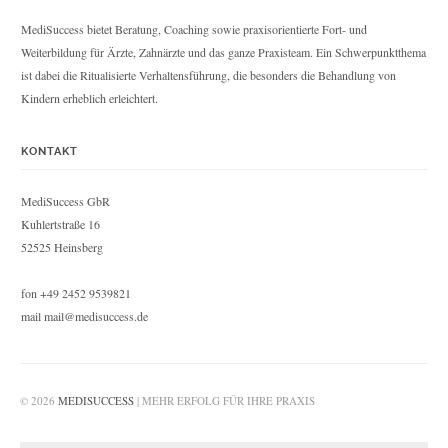
MediSuccess bietet Beratung, Coaching sowie praxisorientierte Fort- und
Weiterbildung für Ärzte, Zahnärzte und das ganze Praxisteam. Ein Schwerpunktthema
ist dabei die Ritualisierte Verhaltensführung, die besonders die Behandlung von
Kindern erheblich erleichtert.
KONTAKT
MediSuccess GbR
Kuhlertstraße 16
52525 Heinsberg
fon +49 2452 9539821
mail mail@medisuccess.de
© 2026
MEDISUCCESS
| MEHR ERFOLG FÜR IHRE PRAXIS